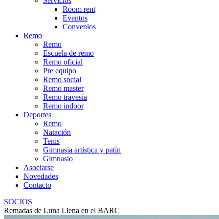
Servicios
Room rent
Eventos
Convenios
Remo
Remo
Escuela de remo
Remo oficial
Pre equipo
Remo social
Remo master
Remo travesía
Remo indoor
Deportes
Remo
Natación
Tenis
Gimnasia artística y patín
Gimnasio
Asociarse
Novedades
Contacto
SOCIOS
Remadas de Luna Llena en el BARC