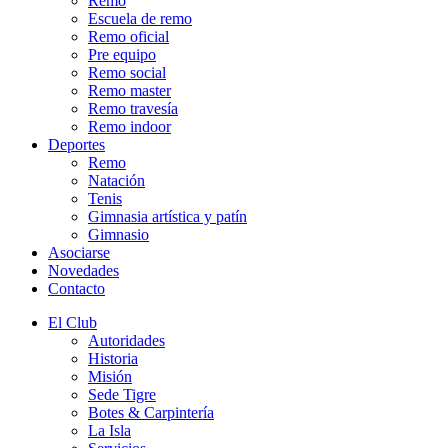
Remo
Escuela de remo
Remo oficial
Pre equipo
Remo social
Remo master
Remo travesía
Remo indoor
Deportes
Remo
Natación
Tenis
Gimnasia artística y patín
Gimnasio
Asociarse
Novedades
Contacto
El Club
Autoridades
Historia
Misión
Sede Tigre
Botes & Carpintería
La Isla