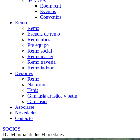
Servicios
Room rent
Eventos
Convenios
Remo
Remo
Escuela de remo
Remo oficial
Pre equipo
Remo social
Remo master
Remo travesía
Remo indoor
Deportes
Remo
Natación
Tenis
Gimnasia artística y patín
Gimnasio
Asociarse
Novedades
Contacto
SOCIOS
Día Mundial de los Humedales