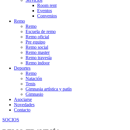
Servicios
Room rent
Eventos
Convenios
Remo
Remo
Escuela de remo
Remo oficial
Pre equipo
Remo social
Remo master
Remo travesía
Remo indoor
Deportes
Remo
Natación
Tenis
Gimnasia artística y patín
Gimnasio
Asociarse
Novedades
Contacto
SOCIOS